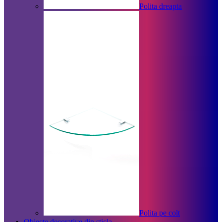
Polita dreapta
Polita pe colt
Obiecte decorative din sticla