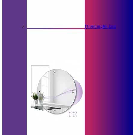
Dreptunghiulara