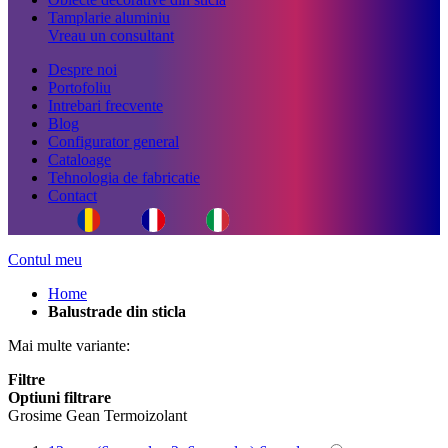
Tamplarie aluminiu
Vreau un consultant
Despre noi
Portofoliu
Intrebari frecvente
Blog
Configurator general
Cataloage
Tehnologia de fabricatie
Contact
Contul meu
Home
Balustrade din sticla
Mai multe variante:
Filtre
Optiuni filtrare
Grosime Gean Termoizolant