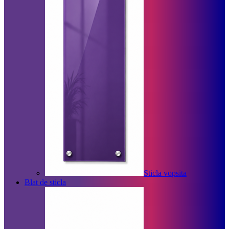
Sticla vopsita
Blat de sticla