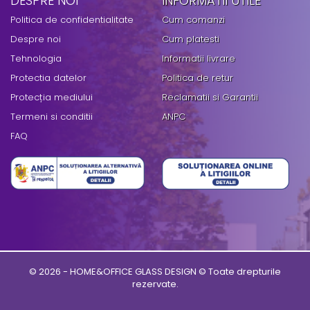
DESPRE NOI
INFORMATII UTILE
Politica de confidentialitate
Cum comanzi
Despre noi
Cum platesti
Tehnologia
Informatii livrare
Protectia datelor
Politica de retur
Protecția mediului
Reclamatii si Garantii
Termeni si conditii
ANPC
FAQ
©
2026 - HOME&OFFICE GLASS DESIGN © Toate drepturile
rezervate.