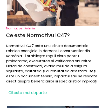
Normative
Admin
Ce este Normativul C47?
Normativul C47 este unul dintre documentele
tehnice esențiale în domeniul construcțiilor din
România. El stabilește reguli clare pentru
proiectarea, executarea și verificarea anumitor
lucrări de construcții, având rolul de a asigura
siguranța, calitatea și durabilitatea acestora. Deși
este un document tehnic, impactul său se resimte
direct asupra beneficiarilor și specialiștilor implicați
în proiecte, de la arhitecți și ingineri, până la
constructori și proprietari
Citeste mai departe