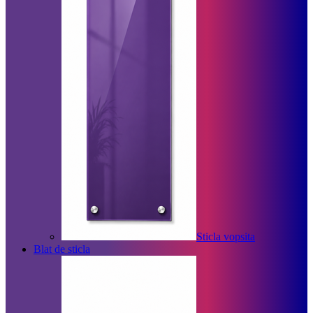
Sticla vopsita
Blat de sticla