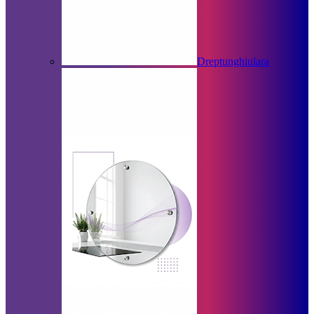
Dreptunghiulara