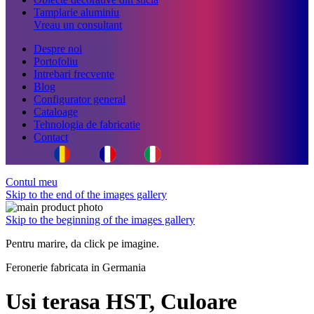
Tamplarie aluminiu
Vreau un consultant
Despre noi
Portofoliu
Intrebari frecvente
Blog
Configurator general
Cataloage
Tehnologia de fabricatie
Contact
Contul meu
Skip to the end of the images gallery
Skip to the beginning of the images gallery
Pentru marire, da click pe imagine.
Feronerie fabricata in Germania
Usi terasa HST, Culoare