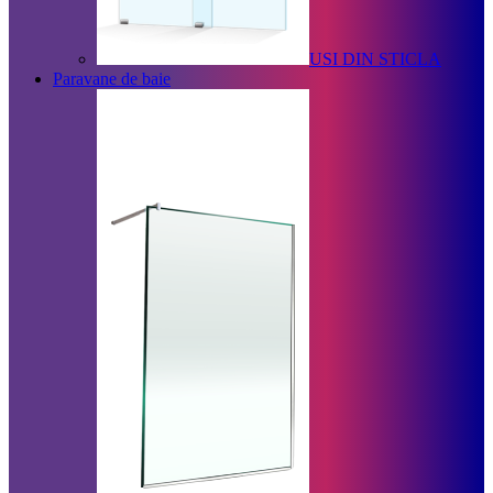
USI DIN STICLA
Paravane de baie