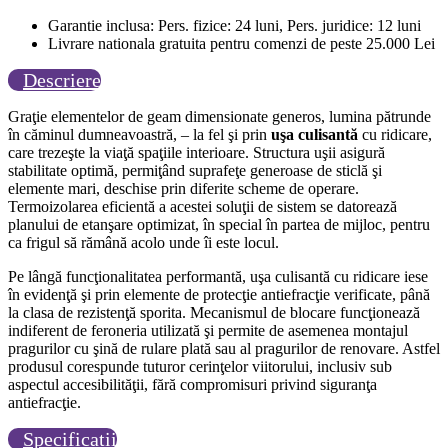
Garantie inclusa: Pers. fizice: 24 luni, Pers. juridice: 12 luni
Livrare nationala gratuita pentru comenzi de peste 25.000 Lei
Descriere
Graţie elementelor de geam dimensionate generos, lumina pătrunde
în căminul dumneavoastră, – la fel şi prin
uşa culisantă
cu ridicare,
care trezeşte la viaţă spaţiile interioare. Structura uşii asigură
stabilitate optimă, permiţând suprafeţe generoase de sticlă şi
elemente mari, deschise prin diferite scheme de operare.
Termoizolarea eficientă a acestei soluţii de sistem se datorează
planului de etanşare optimizat, în special în partea de mijloc, pentru
ca frigul să rămână acolo unde îi este locul.
Pe lângă funcţionalitatea performantă, uşa culisantă cu ridicare iese
în evidenţă şi prin elemente de protecţie antiefracţie verificate, până
la clasa de rezistenţă sporita. Mecanismul de blocare funcţionează
indiferent de feroneria utilizată şi permite de asemenea montajul
pragurilor cu şină de rulare plată sau al pragurilor de renovare. Astfel
produsul corespunde tuturor cerinţelor viitorului, inclusiv sub
aspectul accesibilităţii, fără compromisuri privind siguranţa
antiefracţie.
Specificatii