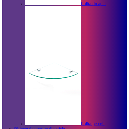
Polita dreapta
Polita pe colt
Obiecte decorative din sticla