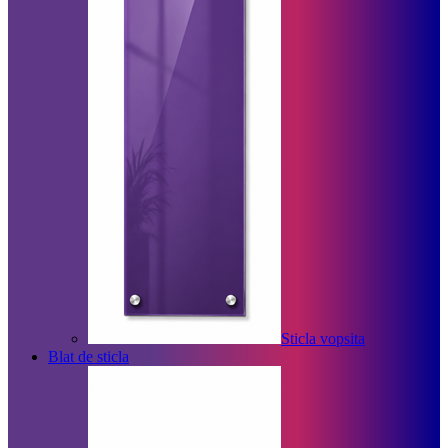
Sticla vopsita
Blat de sticla