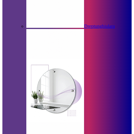
Dreptunghiulara