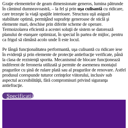
Graţie elementelor de geam dimensionate generos, lumina pătrunde
în căminul dumneavoastră, – la fel şi prin
uşa culisantă
cu ridicare,
care trezeşte la viaţă spaţiile interioare. Structura uşii asigură
stabilitate optimă, permiţând suprafeţe generoase de sticlă şi
elemente mari, deschise prin diferite scheme de operare.
Termoizolarea eficientă a acestei soluţii de sistem se datorează
planului de etanşare optimizat, în special în partea de mijloc, pentru
ca frigul să rămână acolo unde îi este locul.
Pe lângă funcţionalitatea performantă, uşa culisantă cu ridicare iese
în evidenţă şi prin elemente de protecţie antiefracţie verificate, până
la clasa de rezistenţă sporita. Mecanismul de blocare funcţionează
indiferent de feroneria utilizată şi permite de asemenea montajul
pragurilor cu şină de rulare plată sau al pragurilor de renovare. Astfel
produsul corespunde tuturor cerinţelor viitorului, inclusiv sub
aspectul accesibilităţii, fără compromisuri privind siguranţa
antiefracţie.
Specificatii