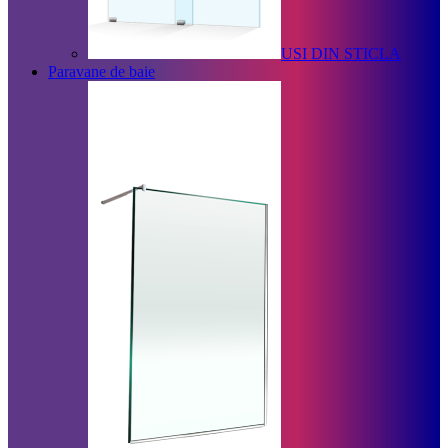
USI DIN STICLA
Paravane de baie