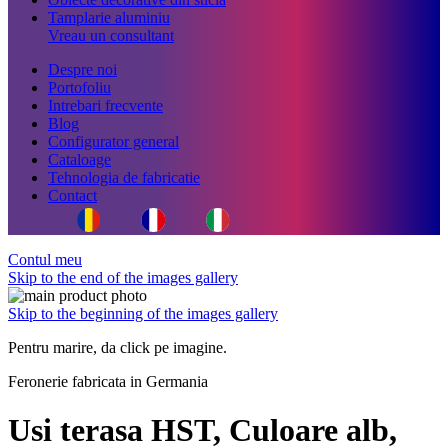
Tamplarie aluminiu
Vreau un consultant
Despre noi
Portofoliu
Intrebari frecvente
Blog
Configurator general
Cataloage
Tehnologia de fabricatie
Contact
Contul meu
Skip to the end of the images gallery
Skip to the beginning of the images gallery
Pentru marire, da click pe imagine.
Feronerie fabricata in Germania
Usi terasa HST, Culoare alb,