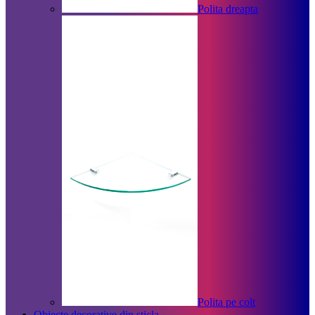
Polita dreapta
Polita pe colt
Obiecte decorative din sticla